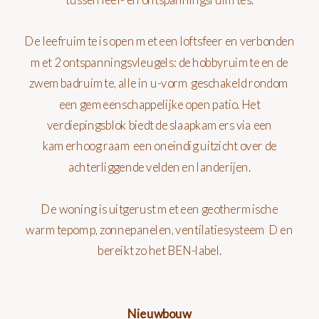
De leefruimte is open met een loftsfeer en verbonden
met 2 ontspanningsvleugels: de hobbyruimte en de
zwembadruimte, alle in u-vorm geschakeld rondom
een gemeenschappelijke open patio. Het
verdiepingsblok biedt de slaapkamers via een
kamerhoog raam een oneindig uitzicht over de
achterliggende velden en landerijen.
De woning is uitgerust met een geothermische
warmtepomp, zonnepanelen, ventilatiesysteem D en
bereikt zo het BEN-label.
Nieuwbouw