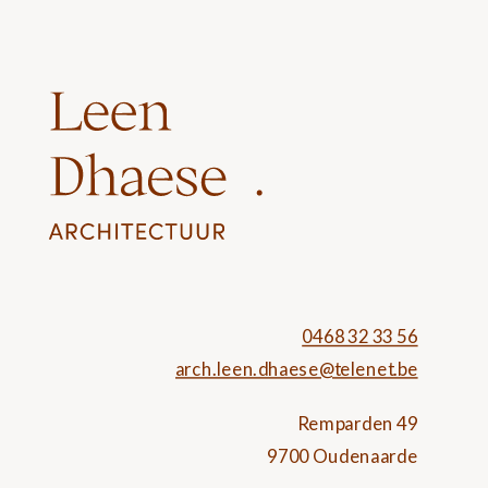
0468 32 33 56
arch.leen.dhaese@telenet.be
Remparden 49
9700 Oudenaarde